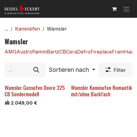
Zum Inhalt springen
...
Kaminöfen
Wamsler
Wamsler
AMG
Austroflamm
Bartz
CB
Cera
Defro
Fireplace
Fram
Haas
Sortieren nach
Filter
Wamsler Gussofen Dovre 325
Wamsler Kaminofen Romantik
CB Sondermodell
mit/ohne Backfach
ab
2.049,00
€