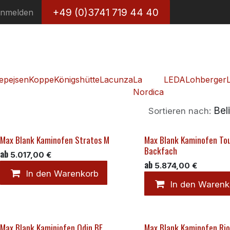
+49 (0)3741 719 44 40
nmelden
epejsen
Koppe
Königshütte
Lacunza
La
LEDA
Lohberger
Nordica
Bel
Sortieren nach:
Max Blank Kaminofen Stratos M
Max Blank Kaminofen To
Backfach
ab
5.017,00
€
ab
5.874,00
€
In den Warenkorb
In den Warenk
Max Blank Kaminiofen Odin BF
Max Blank Kaminofen Rio