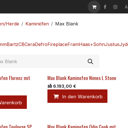
takt
Karriere
A
en/Herde
Kaminöfen
Max Blank
amm
Bartz
CB
Cera
Defro
Fireplace
Fram
Haas+Sohn
Justus
Jyd
fen Florenz mit
Max Blank Kaminofen Nimes L Stone
ab
6.193,00
€
In den Warenkorb
Warenkorb
ofen Toulouse SP
Max Blank Kaminofen Odin Cook mit