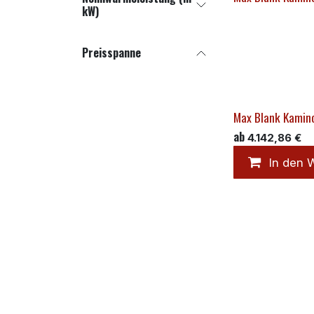
kW)
Preisspanne
Max Blank Kamin
ab
4.142,86
€
In den 