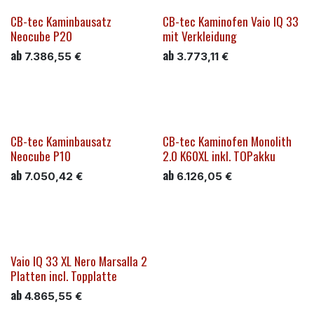
CB-tec Kaminbausatz
CB-tec Kaminofen Vaio IQ 33
Neocube P20
mit Verkleidung
ab
ab
7.386,55
€
3.773,11
€
CB-tec Kaminbausatz
CB-tec Kaminofen Monolith
Neocube P10
2.0 K60XL inkl. TOPakku
ab
ab
7.050,42
€
6.126,05
€
Vaio IQ 33 XL Nero Marsalla 2
Platten incl. Topplatte
ab
4.865,55
€