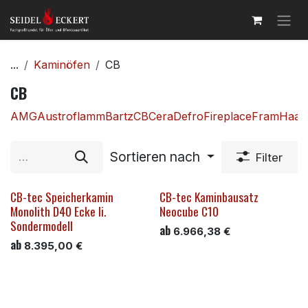
Zum Inhalt springen
...
Kaminöfen
CB
CB
AMG
Austroflamm
Bartz
CB
Cera
Defro
Fireplace
Fram
Haas
Sortieren nach
Filter
CB-tec Speicherkamin
CB-tec Kaminbausatz
Monolith D40 Ecke li.
Neocube C10
Sondermodell
ab
6.966,38
€
ab
8.395,00
€