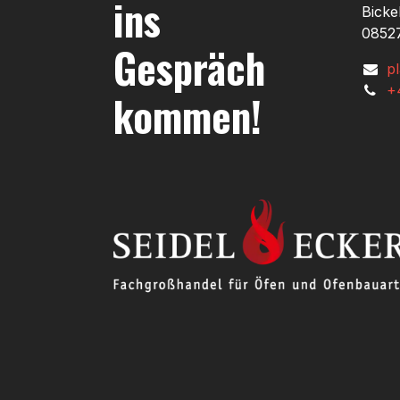
ins
Bicke
08527
Gespräch
p
+
kommen!