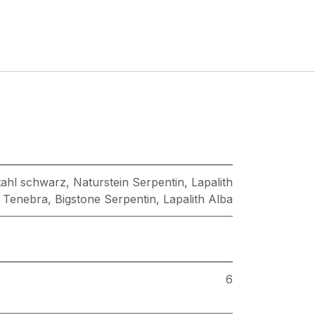
tahl schwarz
,
Naturstein Serpentin
,
Lapalith
Tenebra
,
Bigstone Serpentin
,
Lapalith Alba
6