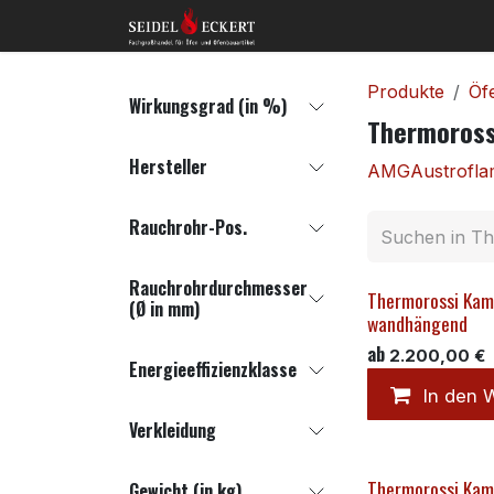
Zum Inhalt springen
Home
Shop
Kon
Produkte
Öf
Wirkungsgrad (in %)
Thermoross
Hersteller
AMG
Austrofl
Rauchrohr-Pos.
Rauchrohrdurchmesser
Thermorossi Kam
(Ø in mm)
wandhängend
ab
2.200,00
€
Energieeffizienzklasse
In den 
Verkleidung
Thermorossi Kami
Gewicht (in kg)