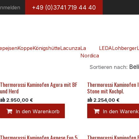
+49 (0)3741 719 44 40
nmelden
epejsen
Koppe
Königshütte
Lacunza
La
LEDA
Lohberger
Nordica
Bel
Sortieren nach:
Thermorossi Kaminofen Agora mit BF
Thermorossi Kaminofen Il
und Herd
Stone mit Kochpl.
ab
ab
2.950,00
€
2.254,00
€
In den Warenkorb
In den Warenk
Thermorossi Kaminofen Agnese Evo 5
Thermorossi Kaminofen 