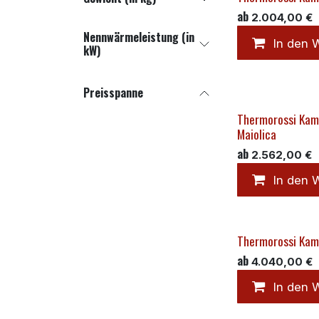
ab
2.004,00
€
Nennwärmeleistung (in
In den 
kW)
Preisspanne
Thermorossi Kami
Maiolica
ab
2.562,00
€
In den 
Thermorossi Kami
ab
4.040,00
€
In den 