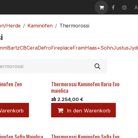
takt
Karriere
A
en/Herde
Kaminöfen
Thermorossi
i
amm
Bartz
CB
Cera
Defro
Fireplace
Fram
Haas+Sohn
Justus
Jyd
inofen Zen
Thermorossi Kaminofen Ilaria Evo
maiolica
ab
2.254,00
€
Warenkorb
In den Warenkorb
nofen Sofia Maiolica
Thermorossi Kaminofen Sofia Evo