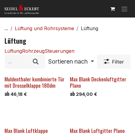
Zum Inhalt springen
...
Lüftung und Rohrsysteme
Lüftung
Lüftung
Lüftung
Rohrzeug
Steuerungen
Sortieren nach
Filter
Muldenthaler kombinierte Tür
Max Blank Deckenluftgitter
mit Drosselklappe 180dm
Plano
ab
ab
46,18
€
294,00
€
Max Blank Luftklappe
Max Blank Luftgitter Plano