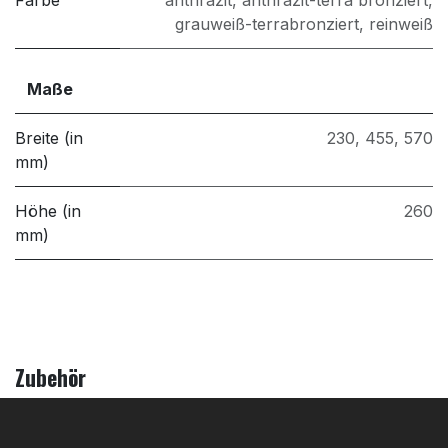
Farbe
anthrazit
,
anthrazit-terra bronziert
,
grauweiß-terrabronziert
,
reinweiß
Maße
Breite (in
230
,
455
,
570
mm)
Höhe (in
260
mm)
Zubehör