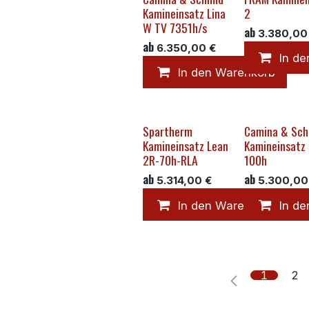
Kamineinsatz Lina
2
W TV 7351h/s
ab
3.380,00
ab
6.350,00
€
In d
In den Warenkorb
Spartherm
Camina & Sch
Kamineinsatz Lean
Kamineinsatz 
2R-70h-RLA
100h
ab
ab
5.314,00
€
5.300,00
In den Warenkorb
In d
1
2