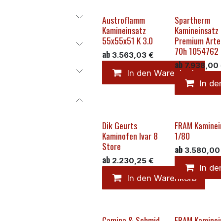
Austroflamm
Spartherm
Kamineinsatz
Kamineinsatz
55x55x51 K 3.0
Premium Arte
70h 1054762
ab
3.563,03
€
ab
7.938,00
In den Warenkorb
In d
Dik Geurts
FRAM Kaminei
Kaminofen Ivar 8
1/80
Store
ab
3.580,00
ab
2.230,25
€
In d
In den Warenkorb
Camina & Schmid
FRAM Kaminei