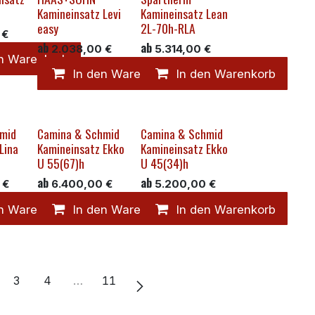
Kamineinsatz Levi
Kamineinsatz Lean
easy
2L-70h-RLA
€
ab
ab
2.038,00
€
5.314,00
€
en Warenkorb
In den Warenkorb
In den Warenkorb
mid
Camina & Schmid
Camina & Schmid
Lina
Kamineinsatz Ekko
Kamineinsatz Ekko
U 55(67)h
U 45(34)h
ab
ab
€
6.400,00
€
5.200,00
€
en Warenkorb
In den Warenkorb
In den Warenkorb
3
4
…
11