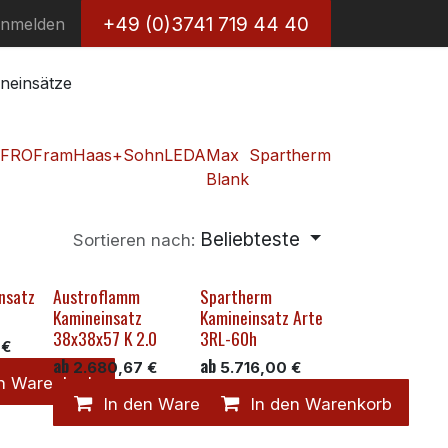
+49 (0)3741 719 44 40
nmelden
neinsätze
FRO
Fram
Haas+Sohn
LEDA
Max
Spartherm
Blank
Beliebteste
Sortieren nach:
nsatz
Austroflamm
Spartherm
Kamineinsatz
Kamineinsatz Arte
38x38x57 K 2.0
3RL-60h
€
ab
ab
2.680,67
€
5.716,00
€
en Warenkorb
In den Warenkorb
In den Warenkorb