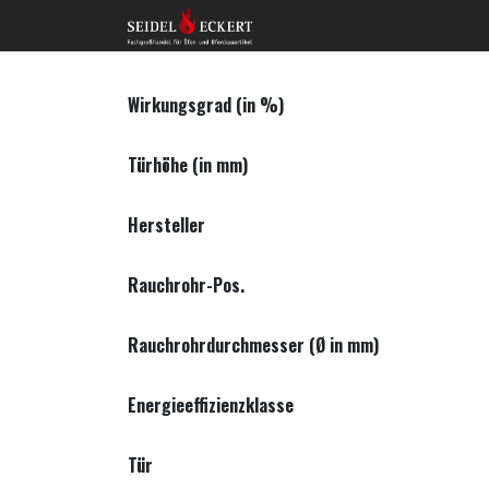
Zum Inhalt springen
Home
Shop
Kon
Wirkungsgrad (in %)
Türhöhe (in mm)
Hersteller
Rauchrohr-Pos.
Rauchrohrdurchmesser (Ø in mm)
Energieeffizienzklasse
Tür