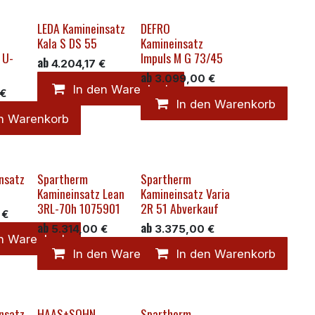
LEDA Kamineinsatz
DEFRO
Kala S DS 55
Kamineinsatz
 U-
Impuls M G 73/45
ab
4.204,17
€
ab
3.099,00
€
In den Warenkorb
€
In den Warenkorb
en Warenkorb
nsatz
Spartherm
Spartherm
Kamineinsatz Lean
Kamineinsatz Varia
3RL-70h 1075901
2R 51 Abverkauf
€
ab
ab
5.314,00
€
3.375,00
€
en Warenkorb
In den Warenkorb
In den Warenkorb
nsatz
HAAS+SOHN
Spartherm