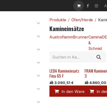
takt
Karriere
A
Produkte
Öfen/Herde
Kami
Kamineinsätze
Austroflamm
Brunner
Camina
DE
&
Schmid
LEDA Kamineinsatz
FRAM Kaminei
Fina 65 F
3
ab
ab
3.090,51
€
4.860,00
In den Warenkorb
In d