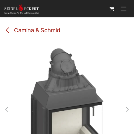
Zum Inhalt springen
Camina & Schmid