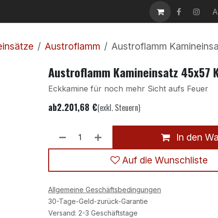
takt
Karriere
A
insätze
Austroflamm
Austroflamm Kamineinsa
Austroflamm Kamineinsatz 45x57 K
Eckkamine für noch mehr Sicht aufs Feuer
ab
2.201,68
€
(exkl. Steuern)
In den W
Auf die Wunschliste
Allgemeine Geschäftsbedingungen
30-Tage-Geld-zurück-Garantie
Versand: 2-3 Geschäftstage