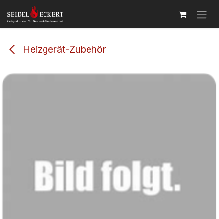
Zum Inhalt springen
Heizgerät-Zubehör