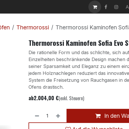
takt
Karriere
A
öfen
Thermorossi
Thermorossi Kaminofen Sofi
Thermorossi Kaminofen Sofia Evo 
Die rationelle Form und das schlichte, sich au
Einzelheiten beschränkende Design machen d
seiner Sparsamkeit und Eleganz zu einem einz
jedem Holznachlegen reduziert das innovat
System die Freisetzung von Rauchgasen in de
Ofens drastisch.
ab
2.004,00
€
(exkl. Steuern)
In den W