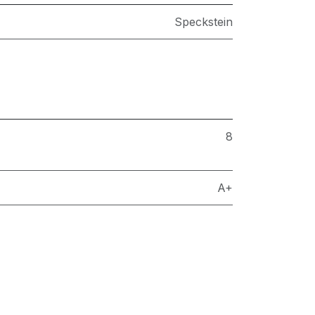
Speckstein
8
A+