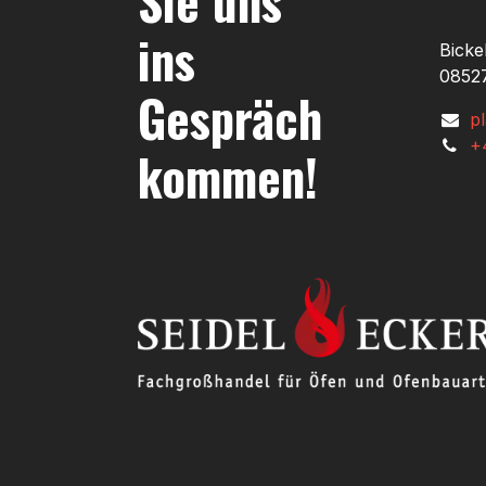
Sie uns
ins
Bicke
08527
Gespräch
p
+
kommen!