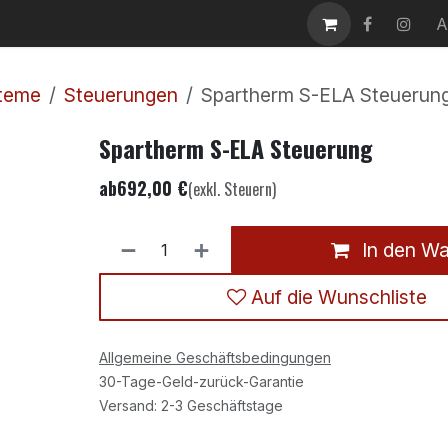
takt
Karriere
A
steme
Steuerungen
Spartherm S-ELA Steuerun
Spartherm S-ELA Steuerung
ab
692,00
€
(exkl. Steuern)
In den W
Auf die Wunschliste
Allgemeine Geschäftsbedingungen
30-Tage-Geld-zurück-Garantie
Versand: 2-3 Geschäftstage