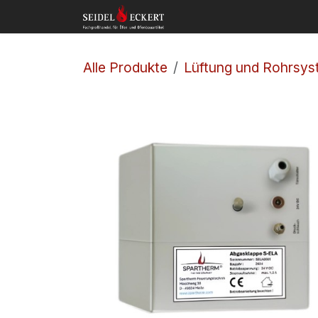
Zum Inhalt springen
Home
Shop
Kon
Alle Produkte
Lüftung und Rohrsy