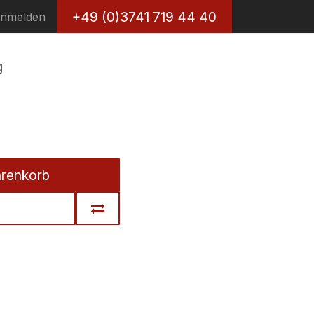
+49 (0)3741 719 44 40
nmelden
g
arenkorb