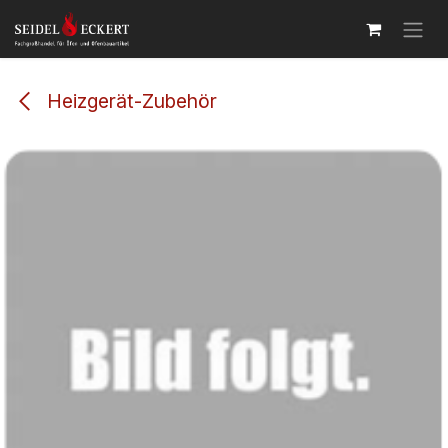
Zum Inhalt springen
Heizgerät-Zubehör