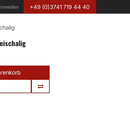
+49 (0)3741 719 44 40
nmelden
chalig
eischalig
arenkorb