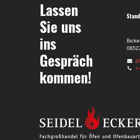
Lassen
Stand
Sie uns
ins
Bicke
08527
Gespräch
p
+
kommen!