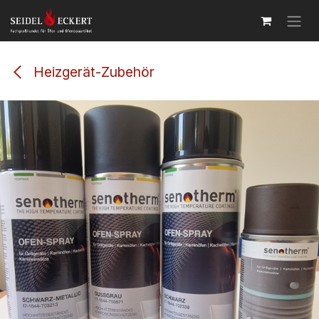
Zum Inhalt springen
Heizgerät-Zubehör