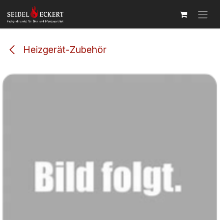
Zum Inhalt springen
Heizgerät-Zubehör