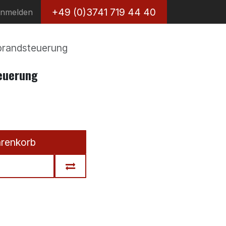
+49 (0)3741 719 44 40
nmelden
bbrandsteuerung
teuerung
arenkorb