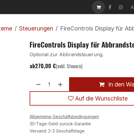
takt
Karriere
A
steme
Steuerungen
FireControls Display für A
FireControls Display für Abbrands
Optional zur Abbrandsteuerung.
ab
270,00
€
(exkl. Steuern)
In den W
Auf die Wunschliste
Allgemeine Geschäftsbedingungen
30-Tage-Geld-zurück-Garantie
Versand: 2-3 Geschäftstage