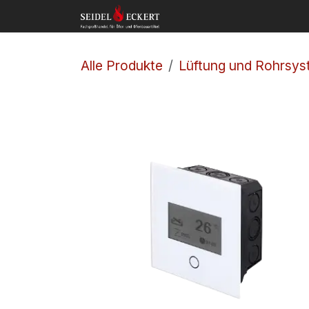
Zum Inhalt springen
Home
Shop
Kon
Alle Produkte
Lüftung und Rohrsy