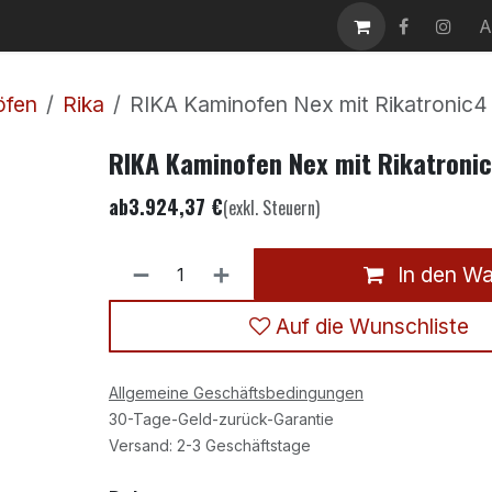
takt
Karriere
A
öfen
Rika
RIKA Kaminofen Nex mit Rikatronic4
RIKA Kaminofen Nex mit Rikatroni
ab
3.924,37
€
(exkl. Steuern)
In den W
Auf die Wunschliste
Allgemeine Geschäftsbedingungen
30-Tage-Geld-zurück-Garantie
Versand: 2-3 Geschäftstage