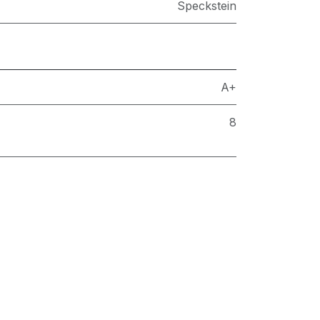
Speckstein
A+
8