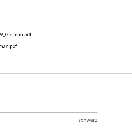
_German.pdf
an.pdf
schwarz