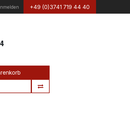
+49 (0)3741 719 44 40
nmelden
c4
arenkorb