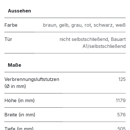
Aussehen
Farbe
braun
,
gelb
,
grau
,
rot
,
schwarz
,
weiß
Tür
nicht selbstschließend
,
Bauart
A1/selbstschließend
Maße
Verbrennungsluftstutzen
125
(Ø in mm)
Höhe (in mm)
1179
Breite (in mm)
576
Tiefe (in mm)
505