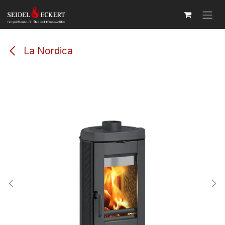
Zum Inhalt springen
La Nordica