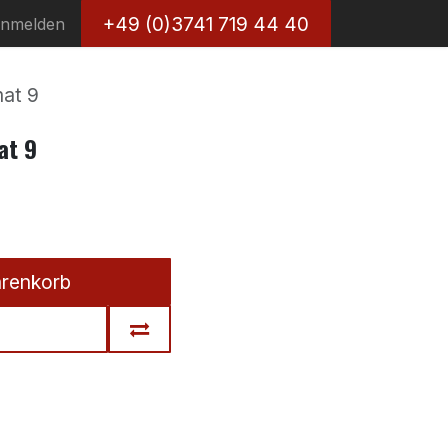
+49 (0)3741 719 44 40
nmelden
mat 9
at 9
arenkorb