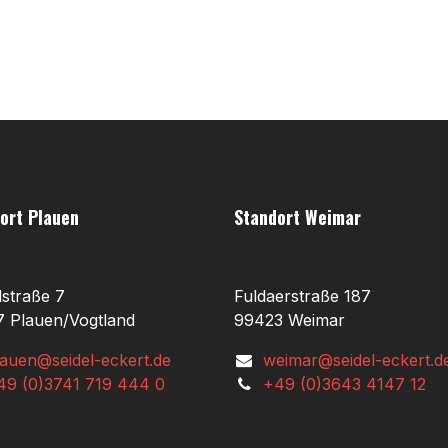
ort Plauen
Standort Weimar
lstraße 7
Fuldaerstraße 187
 Plauen/Vogtland
99423 Weimar
lauen@seidel-eckert.de
weimar@seidel-eckert.d
49 (0)3741 719 444 0
+49 (0)3643 4147 12