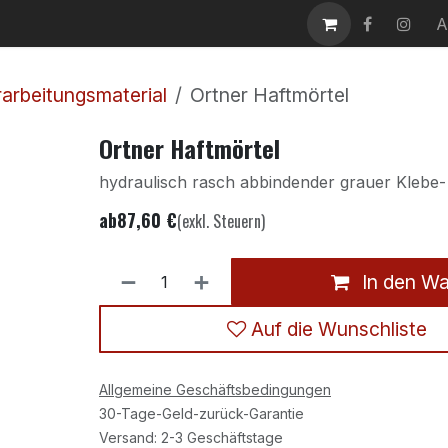
takt
Karriere
A
arbeitungsmaterial
Ortner Haftmörtel
Ortner Haftmörtel
hydraulisch rasch abbindender grauer Klebe-
ab
87,60
€
(exkl. Steuern)
In den W
Auf die Wunschliste
Allgemeine Geschäftsbedingungen
30-Tage-Geld-zurück-Garantie
Versand: 2-3 Geschäftstage