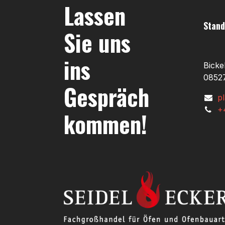
Lassen
Stand
Sie uns
ins
Bicke
08527
Gespräch
p
+
kommen!