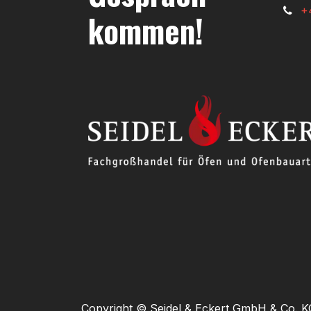
+
kommen!
Copyright © Seidel & Eckert GmbH & Co. K