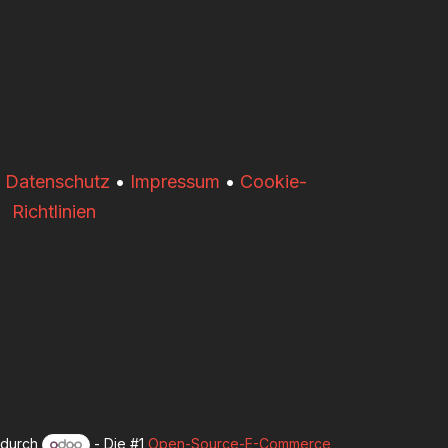
•
Datenschutz
•
Impressum
•
Cookie-
Richtlinien
t durch
- Die #1
Open-Source-E-Commerce