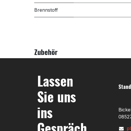
Brennstoff
Zubehör
Lassen
Stand
Sie uns
ins
Bicke
08527
Gespräch
p