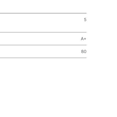
5
A+
80