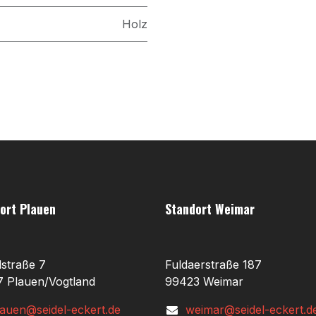
Holz
ort Plauen
Standort Weimar
lstraße 7
Fuldaerstraße 187
 Plauen/Vogtland
99423 Weimar
lauen@seidel-eckert.de
weimar@seidel-eckert.d