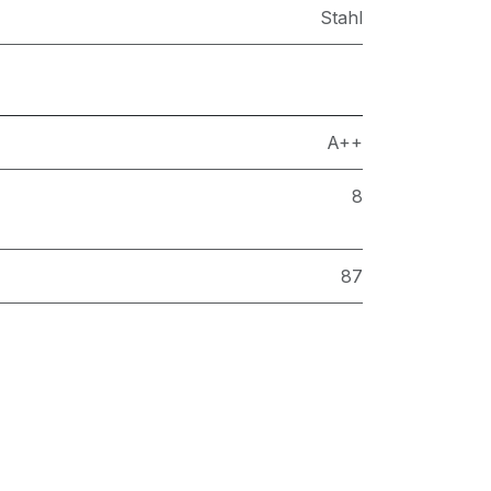
Stahl
A++
8
87