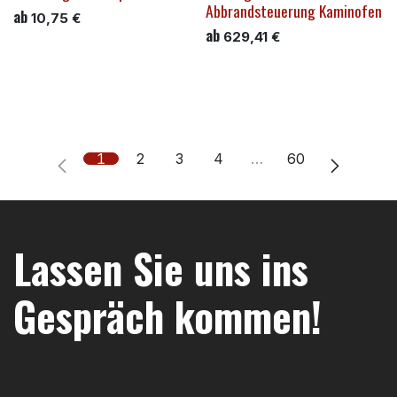
Abbrandsteuerung Kaminofen
ab
10,75
€
ab
629,41
€
1
2
3
4
…
60
Lassen Sie uns ins
Gespräch kommen!