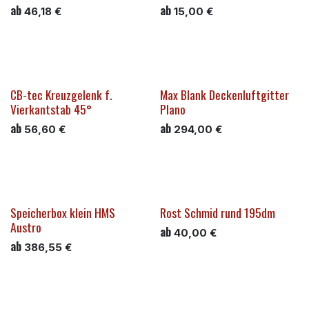
ab
ab
46,18
€
15,00
€
CB-tec Kreuzgelenk f.
Max Blank Deckenluftgitter
Vierkantstab 45°
Plano
ab
ab
56,60
€
294,00
€
Speicherbox klein HMS
Rost Schmid rund 195dm
Austro
ab
40,00
€
ab
386,55
€