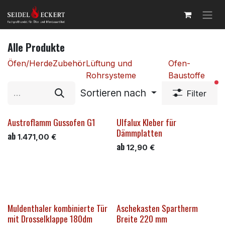
Zum Inhalt springen
Alle Produkte
Öfen/Herde
Zubehör
Lüftung und
Ofen-
Rohrsysteme
Baustoffe
ak
Sortieren nach
Filter
Austroflamm Gussofen G1
Ulfalux Kleber für
Dämmplatten
ab
1.471,00
€
ab
12,90
€
Muldenthaler kombinierte Tür
Aschekasten Spartherm
mit Drosselklappe 180dm
Breite 220 mm