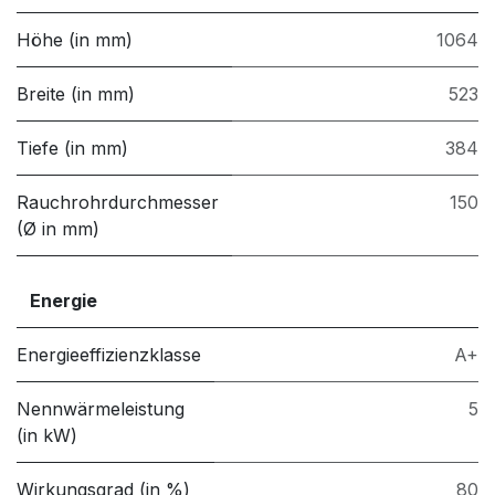
Höhe (in mm)
1064
Breite (in mm)
523
Tiefe (in mm)
384
Rauchrohrdurchmesser
150
(Ø in mm)
Energie
Energieeffizienzklasse
A+
Nennwärmeleistung
5
(in kW)
Wirkungsgrad (in %)
80