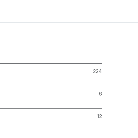
r
224
6
12