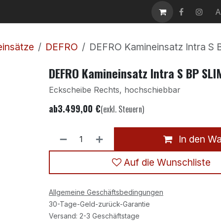
takt
Karriere
A
insätze
DEFRO
DEFRO Kamineinsatz Intra S
DEFRO Kamineinsatz Intra S BP SL
Eckscheibe Rechts, hochschiebbar
ab
3.499,00
€
(exkl. Steuern)
In den W
Auf die Wunschliste
Allgemeine Geschäftsbedingungen
30-Tage-Geld-zurück-Garantie
Versand: 2-3 Geschäftstage