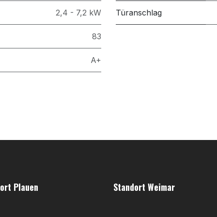
2,4 - 7,2 kW
Türanschlag
83
A+
ort Plauen
Standort Weimar