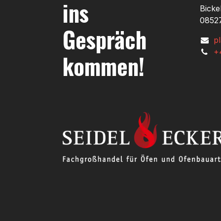
ins
Bicke
08527
Gespräch
p
+
kommen!