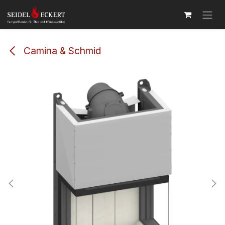
Zum Inhalt springen
Camina & Schmid