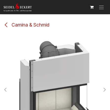
Zum Inhalt springen
Camina & Schmid