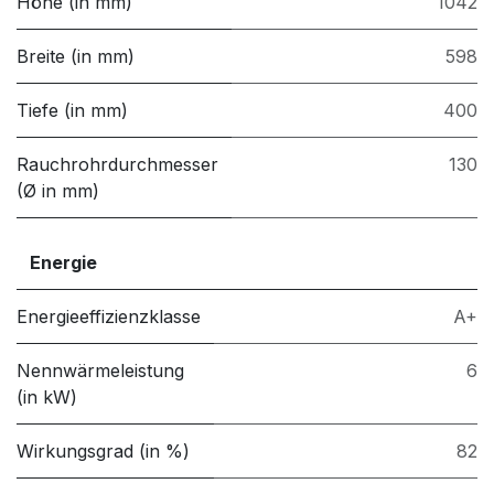
Höhe (in mm)
1042
Breite (in mm)
598
Tiefe (in mm)
400
Rauchrohrdurchmesser
130
(Ø in mm)
Energie
Energieeffizienzklasse
A+
Nennwärmeleistung
6
(in kW)
Wirkungsgrad (in %)
82