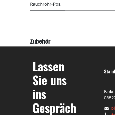
Rauchrohr-Pos.
Zubehör
Lassen
Stand
Sie uns
ins
Bicke
08527
Gespräch
p
+