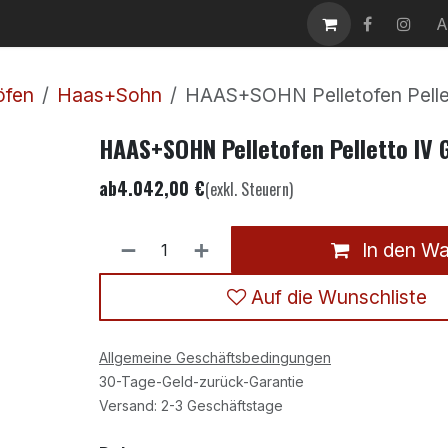
takt
Karriere
A
öfen
Haas+Sohn
HAAS+SOHN Pelletofen Pelle
HAAS+SOHN Pelletofen Pelletto IV 
ab
4.042,00
€
(exkl. Steuern)
In den W
Auf die Wunschliste
Allgemeine Geschäftsbedingungen
30-Tage-Geld-zurück-Garantie
Versand: 2-3 Geschäftstage