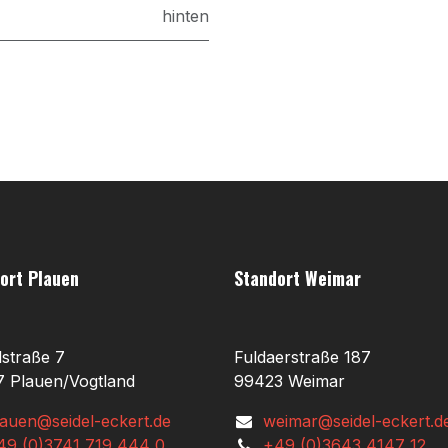
hinten
ort Plauen
Standort Weimar
lstraße 7
Fuldaerstraße 187
 Plauen/Vogtland
99423 Weimar
lauen@seidel-eckert.de
weimar@seidel-eckert.d
49 (0)3741 719 444 0
+49 (0)3643 4147 12